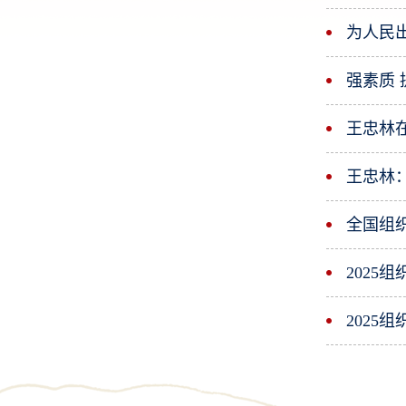
为人民
强素质 
王忠林
全国组
2025
2025