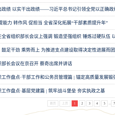
出政绩 以实干出政绩——习近平总书记引领全党以正确政
提能力 转作风 促担当 全省深化拓展“干部素质提升年”
：鼓足干劲 乘势而上 为推进支点建设取得决定性进展而
织部长会议在京召开 蔡奇出席并讲话
组织工作盘点·干部工作和公务员管理篇 | 锚定高质量发展
组织工作盘点·基层党建篇 | 筑牢战斗堡垒 夯实执政之基
...
首页
上页
1
2
3
4
5
7